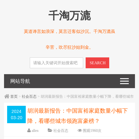
千淘万漉
莫道谗言如浪深，莫言迁客似沙沉。千淘万漉虽
辛苦，吹尽狂沙始到金。
SEARCH
网站导航
首页
>
社会百态
> 胡润最新报告：中国富裕家庭数量小幅下降，看哪些城市
领跑富豪榜？
胡润最新报告：中国富裕家庭数量小幅下
2024
03-20
降，看哪些城市领跑富豪榜？
allen
社会百态
围观
1960
次
5 条评论
日期：
2024-03-20