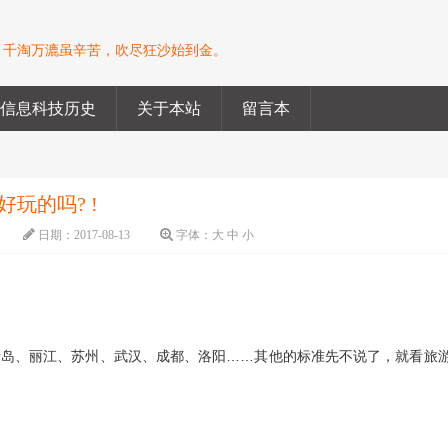
。千淘万漉虽辛苦，吹尽狂沙始到金。
信息科技历史
关于本站
留言本
玩的吗? !
日期：
2017-08-13
字体：
大
中
小
青岛、丽江、苏州、武汉、成都、洛阳……其他的标准先不说了，就看旅