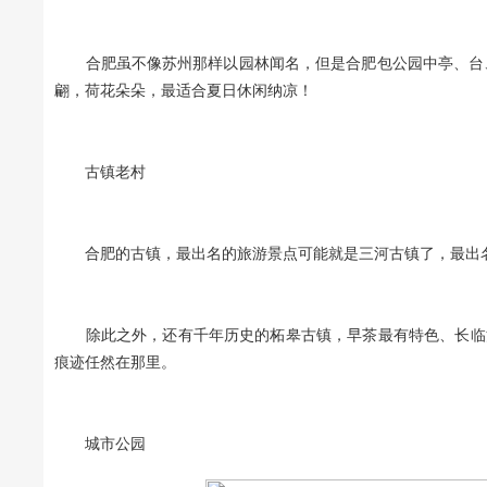
合肥虽不像苏州那样以园林闻名，但是合肥包公园中亭、台、
翩，荷花朵朵，最适合夏日休闲纳凉！
古镇老村
合肥的古镇，最出名的旅游景点可能就是三河古镇了，最出名
除此之外，还有千年历史的柘皋古镇，早茶最有特色、长临河
痕迹任然在那里。
城市公园