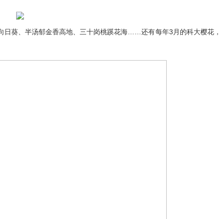
日葵、半汤郁金香高地、三十岗桃蹊花海……还有每年3月的科大樱花