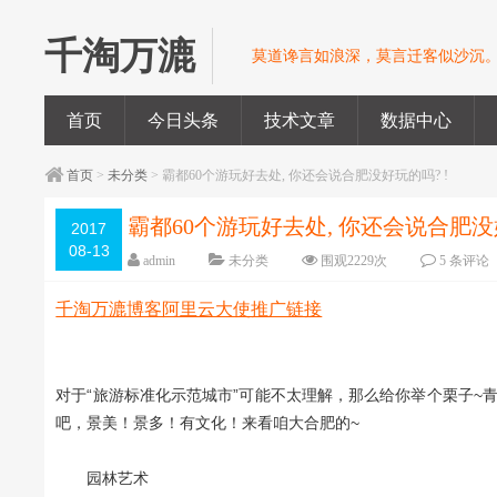
千淘万漉
莫道谗言如浪深，莫言迁客似沙沉
首页
今日头条
技术文章
数据中心
首页
>
未分类
> 霸都60个游玩好去处, 你还会说合肥没好玩的吗? !
霸都60个游玩好去处, 你还会说合肥没好
2017
08-13
admin
未分类
围观
2229
次
5 条评论
千淘万漉博客阿里云大使推广链接
对于“旅游标准化示范城市”可能不太理解，那么给你举个栗子~
吧，景美！景多！有文化！来看咱大合肥的~
园林艺术