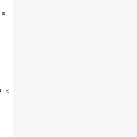
公园、
前。还