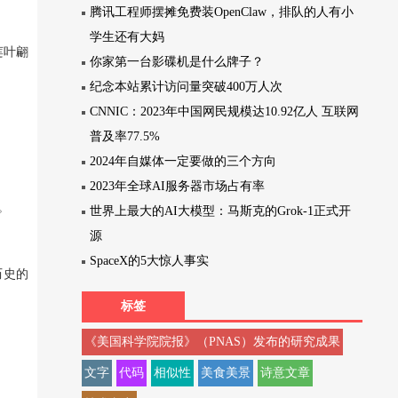
腾讯工程师摆摊免费装OpenClaw，排队的人有小
学生还有大妈
莲叶翩
你家第一台影碟机是什么牌子？
纪念本站累计访问量突破400万人次
CNNIC：2023年中国网民规模达10.92亿人 互联网
普及率77.5%
2024年自媒体一定要做的三个方向
2023年全球AI服务器市场占有率
。
世界上最大的AI大模型：马斯克的Grok-1正式开
源
SpaceX的5大惊人事实
历史的
标签
《美国科学院院报》（PNAS）发布的研究成果
文字
代码
相似性
美食美景
诗意文章