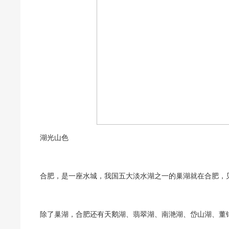
湖光山色
合肥，是一座水城，我国五大淡水湖之一的巢湖就在合肥，
除了巢湖，合肥还有天鹅湖、翡翠湖、南滟湖、岱山湖、董铺