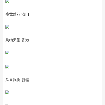
盛世莲花·澳门
购物天堂·香港
瓜果飘香·新疆