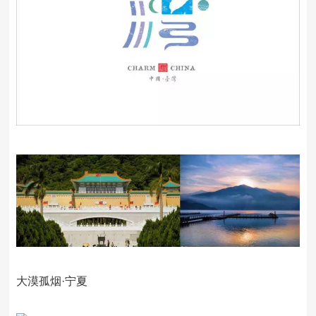
大漠孤烟·宁夏