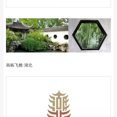
画栋飞檐·湖北