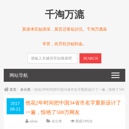
千淘万漉
莫道谗言如浪深，莫言迁客似沙沉。千淘万漉虽
辛苦，吹尽狂沙始到金。
SEARCH
网站导航
首页
>
未分类
> 他花2年时间把中国34省市名字重新设计了一遍，惊艳了500
万网友
他花2年时间把中国34省市名字重新设计了
2017
08-21
一遍，惊艳了500万网友
admin
未分类
围观
1996
次
5 条评论
日期：
2017-08-21