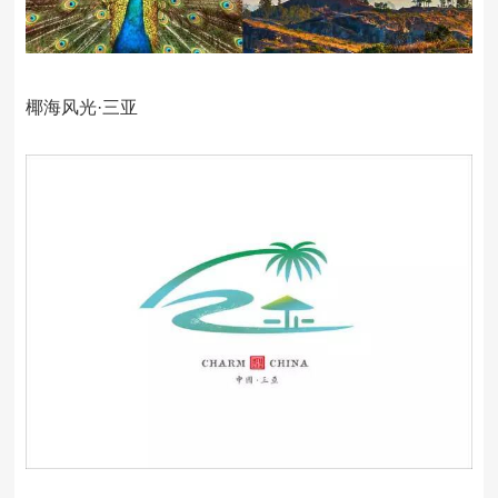
椰海风光·三亚