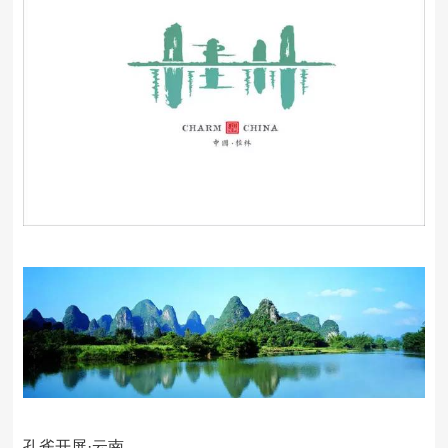
孔雀开屏·云南