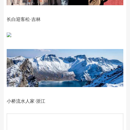
长白迎客松·吉林
小桥流水人家·浙江