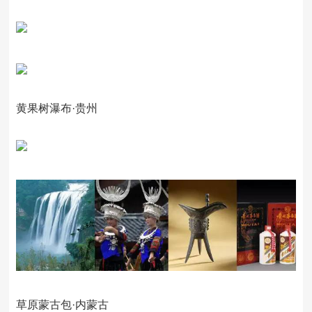
黄果树瀑布·贵州
草原蒙古包·内蒙古