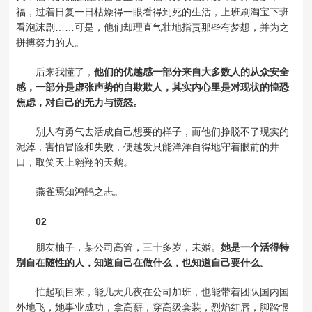
福，过着日复一日枯燥得一眼看得到死的生活，上班刷淘宝下班
看泡沫剧……可是，他们却理直气壮地指责那些有梦想，并为之
拼搏努力的人。
后来我懂了，
他们的优越感一部分来自大多数人的从众安全
感，一部分是虚张声势的自欺欺人，其实内心里是对现状的惶恐
焦虑，对自己的
无力与愤怒。
别人有勇气去活成自己想要的样子，而他们挣脱不了现实的
泥淖，害怕冒险和失败，便越发只能洋洋自得地守着眼前的井
口，取笑天上翱翔的天鹅。
燕雀焉知鸿鹄之志。
02
朋友柚子，某公司高管，三十多岁，未婚。
她是一个活得特
别自在随性的人，知道自己在做什么，也知道自己要什么。
忙起项目来，能几天几夜在公司加班，也能带着团队国内国
外地飞，她事业成功，拿高薪，穿高级套装，烈焰红唇，脚踏恨