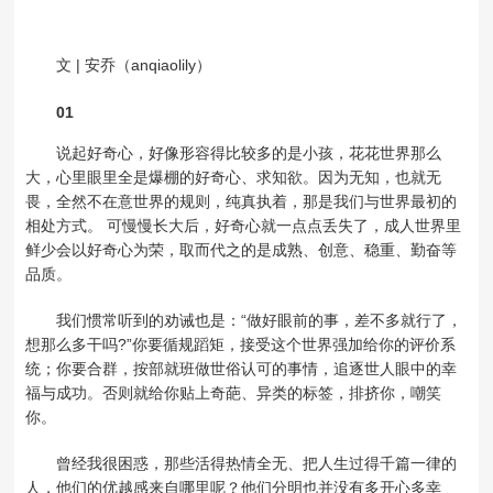
文 | 安乔（anqiaolily）
01
说起好奇心，好像形容得比较多的是小孩，花花世界那么
大，心里眼里全是爆棚的好奇心、求知欲。因为无知，也就无
畏，全然不在意世界的规则，纯真执着，那是我们与世界最初的
相处方式。 可慢慢长大后，好奇心就一点点丢失了，成人世界里
鲜少会以好奇心为荣，取而代之的是成熟、创意、稳重、勤奋等
品质。
我们惯常听到的劝诫也是：“做好眼前的事，差不多就行了，
想那么多干吗?”你要循规蹈矩，接受这个世界强加给你的评价系
统；你要合群，按部就班做世俗认可的事情，追逐世人眼中的幸
福与成功。否则就给你贴上奇葩、异类的标签，排挤你，嘲笑
你。
曾经我很困惑，那些活得热情全无、把人生过得千篇一律的
人，他们的优越感来自哪里呢？他们分明也并没有多开心多幸