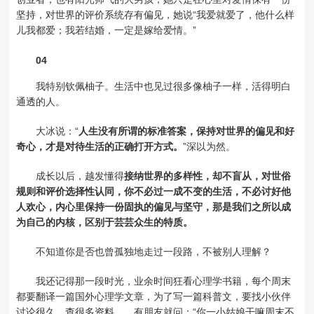
坚持，对世界的评价系统存有偏见，她说“我爱就爱了，他什么样
儿我都爱；我若结婚，一定是嫁给爱情。”
04
我特别钦佩柚子。生活中也见过很多像柚子一样，活得明白
通透的人。
大冰说：“
人生没有所谓的标准答案，保持对世界的偏见和好
奇心，才是对待生活的正确打开方式。
”深以为然。
成长以后，越发懂得
接纳世界的多样性，却不盲从，对世俗
规则和评价选择性认同，你不必过一成不变的生活，不必讨好他
人欢心，内心里保持一份固执的偏见与坚守，那是我们之所以成
为自己的内核，区别于芸芸众生的特质。
不知道你是否也曾孤独地走过一段路，不被别人理解？
我还记得那一段时光，业余时间狂看心理学书籍，每个周末
都要翻译一篇国外心理学文章，为了写一篇科普文，要找小伙伴
讨论很久，查很多资料……有朋友就问：“你一小姑娘干嘛周末不