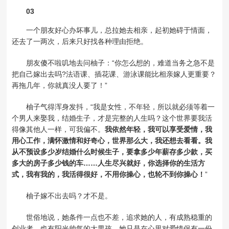
03
一个朋友好心办坏事儿，总拉她去相亲，起初她碍于情面，
还去了一两次，后来只好找各种理由拒绝。
朋友傻不啦叽地去问柚子：“你怎么想的，难道当务之急不是
把自己嫁出去吗?法语课、插花课、游泳课能比相亲嫁人更重要？
再拖几年，你就真没人要了！”
柚子气得浑身发抖，“我是女性，不年轻，所以就必须等着一
个男人来娶我，结婚生子，才是完整的人生吗？这个世界要我活
得像其他人一样，可我偏不。
我依然年轻，我可以享受爱情，我
用心工作，满怀激情和好奇心，世界那么大，我还想去看看。我
从不预设多少岁结婚什么时候生子，要拿多少年薪存多少款，买
多大的房子多少钱的车……人生尽兴就好，你选择你的生活方
式，我有我的，我活得很好，不用你操心，也轮不到你操心！
”
柚子嫁不出去吗？才不是。
世俗地说，她条件一点也不差，追求她的人，有成熟稳重的
创业者，也有阳光帅气的大男孩，她只是在心里对爱情保有一份