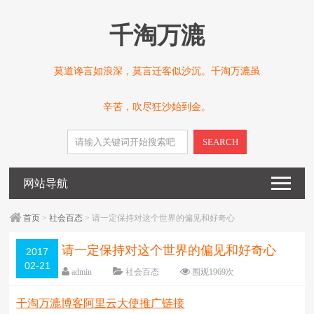
千淘万漉
莫道谗言如浪深，莫言迁客似沙沉。千淘万漉虽
辛苦，吹尽狂沙始到金。
SEARCH
网站导航
首页
>
社会百态
> 请一定保持对这个世界的偏见和好奇心
请一定保持对这个世界的偏见和好奇心
2017
02-21
admin
社会百态
围观
1969
次
5 条评论
日期：
2017-02-21
千淘万漉博客阿里云大使推广链接
字体：
大
中
小