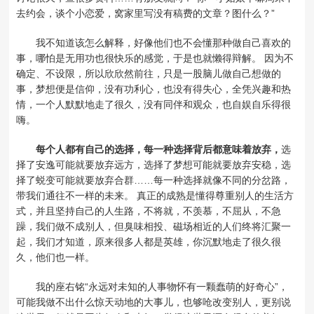
去约会，谈个小恋爱，窝家里写没有稿费的文章？图什么？”
我不知道该怎么解释，好像他们也不会懂那种做自己喜欢的
事，哪怕是无用功也很快乐的感觉，于是也就懒得辩解。 因为不
确定、不设限，所以欣欣然前往，只是一股脑儿做自己想做的
事，梦想便是信仰，没有功利心，也没有得失心，全凭兴趣和热
情，一个人默默地走了很久，没有同伴和观众，也自娱自乐得很
嗨。
每个人都有自己的选择，每一种选择背后都意味着放弃，
选
择了安逸可能就要放弃远方，选择了梦想可能就要放弃安稳，选
择了蜕变可能就要放弃合群……每一种选择就像不同的分岔路，
带我们通往不一样的未来。 真正的成熟是懂得尊重别人的生活方
式，并且坚持自己的人生路，不将就，不羡慕，不屈从，不急
躁，我们做不成别人，但臭味相投、磁场相近的人们终将汇聚一
起，我们才知道，原来很多人都是英雄，你沉默地走了很久很
久，他们也一样。
我的座右铭“永远对未知的人事物怀有一颗蠢萌的好奇心”，
可能我做不出什么惊天动地的大事儿，也够呛改变别人，更别说