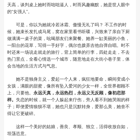
天高，谈判桌上她时而咄咄逼人，时而风趣幽默，她是世人眼中
的“女强人”。
可是，你以为她就冷若冰霜、傲慢无礼了吗？ 不工作的时
候，她束长发扎成马尾，窝在家里看书听碟，兴致来了亲自下厨
做满满一桌子的菜，吆喝朋友们来聚餐。她养一缸美丽的小鱼，
一阳台的花草，写得一手好字，偶尔也拨弄吉他自弹自唱。时不
时还来一场说走就走的旅行，背上简单的行李，四处走走，不去
热门景点，全看心情选一个城市，随意地走在大街小巷子里，体
会当地的生活方式与气息。
她不是独身主义，爱起一个人来，疯狂地要命，瞬间变成小
女孩，满眼的甜蜜，像所有坠入爱河的少女一样，全世界都顾不
上，只要他。
永远天真，永远热烈，永远义无反顾，像初恋那
样。
失恋的时候，就一个人躲起来疗伤，旁人看不到她哭闹的样
子；即便爱情狼狈不堪，她也只是沉默转身，爱那么美，她舍不
得让它更破碎。
这样一个美好的姑娘，善良、孝顺、独立，活得收放自如，
坦荡恣意。