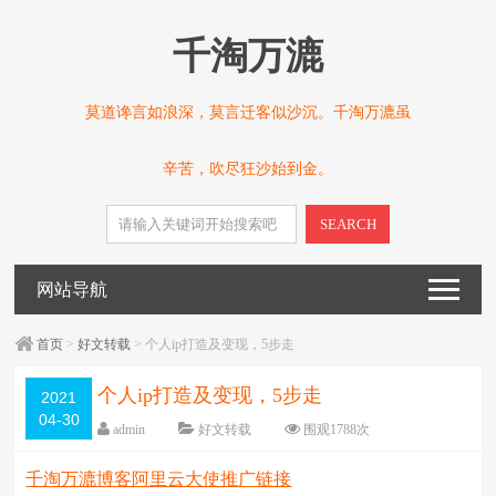
千淘万漉
莫道谗言如浪深，莫言迁客似沙沉。千淘万漉虽
辛苦，吹尽狂沙始到金。
SEARCH
网站导航
首页
>
好文转载
> 个人ip打造及变现，5步走
个人ip打造及变现，5步走
2021
04-30
admin
好文转载
围观
1788
次
5 条评论
日期：
2021-04-30
千淘万漉博客阿里云大使推广链接
字体：
大
中
小