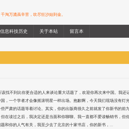
。千淘万漉虽辛苦，吹尽狂沙始到金。
信息科技历史
关于本站
留言本
应该找不到比你更合适的人来谈论重大话题了，欢迎你再次来中国。我还
中国，一个学者才会像摇滚明星一样出场。抱歉啊，今天我们现场没有灯
一些严肃的话题等着讨论。其实，你的出版商很久之前就发了你新书的前
。但在读过之后，我决定还是当面和你聊聊。我一直都不爱读畅销书，但
题和你的人气有关，我至少去了北京的十家书店，你的新书，...