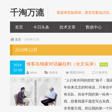
千淘万漉
莫道谗言如浪深，莫言迁客似沙沉
首页
今日头条
技术文章
数据中心
首页
> 2019年12月
2019年12月
侠客岛独家对话赫拉利（全文实录）
NEW
2019
12-06
admin
未命名
围观2089次
0 条评论
“人们有共同的担忧”格子：我
年你来北京的时候说，只有在
有乐队。你在中国的第一站有
我，想看我愿不愿意写点东西
非常吸引我。所以我的第一个问