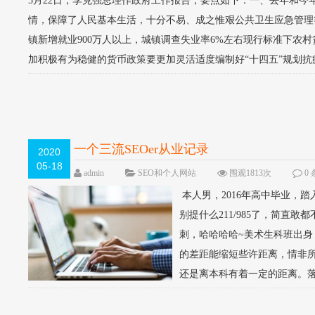
5月22日，李克强总理作政府工作报告，要点如下：一、去年和今年
情，保障了人民基本生活，十分不易、成之惟艰公共卫生应急管理
镇新增就业900万人以上，城镇调查失业率6%左右现行标准下农
加积极有为稳健的货币政策要更加灵活适度编制好“十四五”规划抗疫
一个三流SEOer从业记录
2020
05-18
admin
SEO和个人网站
围观1813次
0
本人男，2016年高中毕业，
别提什么211/985了，简
刺，哈哈哈哈~美术生科班出
的差距能缩短些许距离，情非
还是离本科有着一定的距离。落