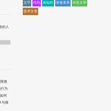
文字
代码
相似性
美食美景
诗意文章
技术文章
败的人
保障搜
的行为
该如何
参与搜