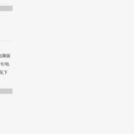
电脑版
钉钉电
见下