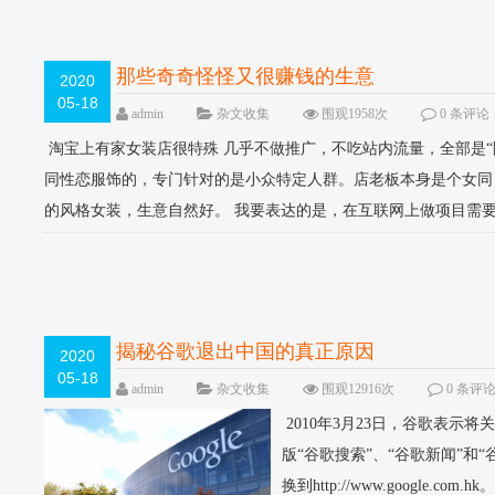
那些奇奇怪怪又很赚钱的生意
2020
05-18
admin
杂文收集
围观1958次
0 条评论
淘宝上有家女装店很特殊 几乎不做推广，不吃站内流量，全部是“圈
同性恋服饰的，专门针对的是小众特定人群。店老板本身是个女同
的风格女装，生意自然好。 我要表达的是，在互联网上做项目需要做
揭秘谷歌退出中国的真正原因
2020
05-18
admin
杂文收集
围观12916次
0 条评
2010年3月23日，谷歌表
版“谷歌搜索”、“谷歌新闻”和“谷歌图片
换到http://www.google.