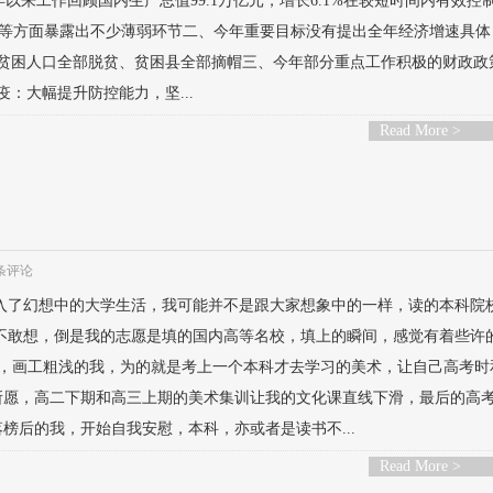
以来工作回顾国内生产总值99.1万亿元，增长6.1%在较短时间内有效控
等方面暴露出不少薄弱环节二、今年重要目标没有提出全年经济增速具体
村贫困人口全部脱贫、贫困县全部摘帽三、今年部分重点工作积极的财政政
：大幅提升防控能力，坚...
Read More >
 条评论
踏入了幻想中的大学生活，我可能并不是跟大家想象中的一样，读的本科院
直敢都不敢想，倒是我的志愿是填的国内高等名校，填上的瞬间，感觉有着些许
身，画工粗浅的我，为的就是考上一个本科才去学习的美术，让自己高考时
所愿，高二下期和高三上期的美术集训让我的文化课直线下滑，最后的高
榜后的我，开始自我安慰，本科，亦或者是读书不...
Read More >