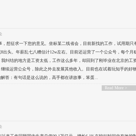
论
事，想征求一下您的意见。坐标某二线省会，目前新找的工作，试用期只有
8出头。年薪乱七八糟估计12w左右。目前还运营了一个公众号，每个月
-3w。我纠结的地方是工资太低，工作这么多年，却回到了刚毕业在北京的工
，继续运营公众号，除此之外去发展其他收入。目前也在试着玩知乎的好
解答：有句话是这么说的，高手都在讲故事，笨蛋...
Read More >
论