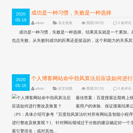
成功是一种习惯，失败是一种选择
2020
05-18
admin
杂文收集
围观1963次
0 条评论
成功是一种习惯，失败是一种选择。结果其实就是一个累加。虽
也总失败。从失败到成功的距离还是挺远的，这个和能力的关系其实
个人博客网站命中劲风算法后应该如何进行
2020
05-15
admin
好文转载
围观2012次
0 条评论
最佳答案：百度搜索近期将上线
索用户的体验、保证搜索结果
（PS：具体介绍可参考『百度劲风算法针对所有网站及智能小程
进行整改及恢复呢？1、针对网站领域过于分散的建议确定好一个主要
索引擎排名；或对其他...