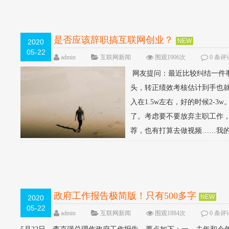
是否应该辞职搞互联网创业？
NEW
2020
05-22
admin
互联网新闻
围观1906次
0 条评
网友提问：最近比较纠结一件
头，转正绩效考核估计到手也就
入在1.5w左右，好的时候2
了。考虑要不要放弃主职工作
荐，也有打算去做视频……我的
政府工作报告极简版！只有500多字
NEW
2020
05-22
admin
互联网新闻
围观1884次
0 条评