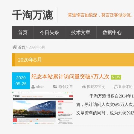
千淘万漉
莫道谗言如浪深，莫言迁客似沙沉
首页
今日头条
技术文章
数据中心
首页
> 2020年5月
2020年5月
纪念本站累计访问量突破5万人次
NEW
2020
05-26
admin
原创文章
围观2292次
0 条评论
千淘万漉博客自2014年12
篇，累计访问人次突破5万人
文章资料的同时，也为到访的访客