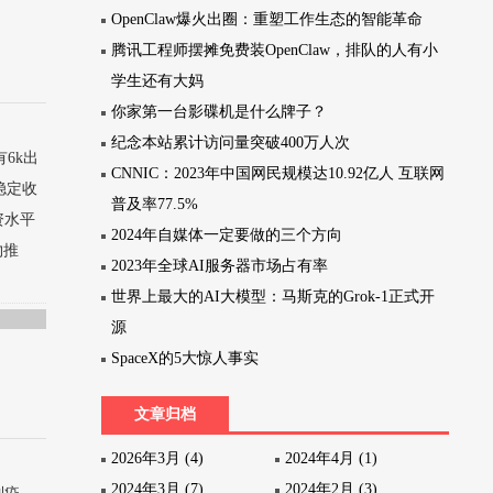
OpenClaw爆火出圈：重塑工作生态的智能革命
腾讯工程师摆摊免费装OpenClaw，排队的人有小
学生还有大妈
你家第一台影碟机是什么牌子？
纪念本站累计访问量突破400万人次
6k出
CNNIC：2023年中国网民规模达10.92亿人 互联网
稳定收
普及率77.5%
资水平
2024年自媒体一定要做的三个方向
物推
2023年全球AI服务器市场占有率
世界上最大的AI大模型：马斯克的Grok-1正式开
源
SpaceX的5大惊人事实
文章归档
2026年3月 (4)
2024年4月 (1)
2024年3月 (7)
2024年2月 (3)