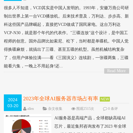
论
很多人不知道，VCD其实是中国人发明的。1993年，安徽万燕公司研
制出世界上第一台VCD播放机。后来技术普及，万利达、步步高、新
科这些国产品牌崛起，直接把VCD做成了国民家电。这台万利达
VCP-N30，就是那个年代的代表作。"三碟连放"这个设计，是中国工
程师的创意。国外品牌比如索尼、松下，当时都是单碟机。中国人觉
得换碟麻烦，就搞出了三碟、甚至五碟的机型。虽然机械结构复杂
了，但用户体验拉满——看《三国演义》连续剧，一张碟两集，三碟
能看六集，一晚上不用起身!还...
Read More
>
2023年全球AI服务器市场占有率
NEW
2024
03-20
allen
杂文收集
围观2515次
0 条评
论
AI服务器是高端产品，全球都缺高端AI
芯片，最近集邦咨询发布了2023 年全球