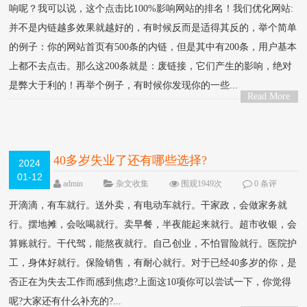
响呢？我可以说，这个点击比100%影响网站的排名！我们优化网站:
并不是内链越多效果就越好的，有时候反而是适得其反的，举个简单
的例子：你的网站首页有500条的内链，但是其中有200条，用户基本
上都不去点击。那么这200条就是：废链接，它们产生的影响，绝对
是弊大于利的！再举个例子，有时候你发现你的一些...
Read More
>
40多岁失业了还有哪些选择?
2024
01-12
admin
杂文收集
围观1949次
0 条评
论
开滴滴，有车就行。送外卖，有电动车就行。干家政，会做家务就
行。摆地摊，会吆喝就行。卖早餐，半夜能起来就行。超市收银，会
算账就行。干代驾，能熬夜就行。自己创业，不怕冒险就行。医院护
工，身体好就行。保险销售，有耐心就行。对于已经40多岁的你，是
否正在为失去工作而感到焦虑?上面这10项你可以尝试一下，你觉得
呢?大家还有什么补充的?...