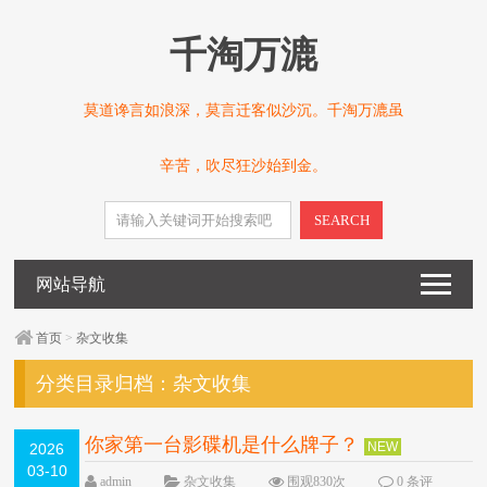
千淘万漉
莫道谗言如浪深，莫言迁客似沙沉。千淘万漉虽
辛苦，吹尽狂沙始到金。
SEARCH
网站导航
首页
>
杂文收集
分类目录归档：
杂文收集
你家第一台影碟机是什么牌子？
NEW
2026
03-10
admin
杂文收集
围观830次
0 条评