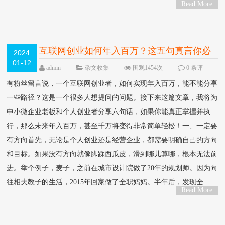
Read More
>
互联网创业如何年入百万？这五句真言你必
2024
01-12
须知道
admin
杂文收集
围观1454次
0 条评
论
有粉丝留言说，一个互联网创业者，如何实现年入百万，能不能分享
一些路径？这是一个很多人想提问的问题。接下来这篇文章，我将为
中小微企业老板和个人创业者分享六句话，如果你能真正掌握并执
行，那么未来年入百万，甚至千万将变得非常简单轻松！一、一定要
有方向首先，无论是个人创业还是经营企业，都需要明确自己的方向
和目标。如果没有方向就像脚踩西瓜皮，滑到哪儿算哪，根本无法前
进。举个例子，麦子，之前在城市设计院做了20年的规划师。因为向
往相夫教子的生活，2015年回家做了全职妈妈。半年后，发现全...
Read More
>