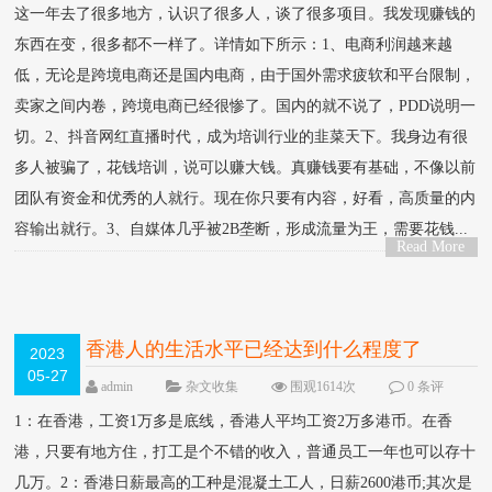
这一年去了很多地方，认识了很多人，谈了很多项目。我发现赚钱的
东西在变，很多都不一样了。详情如下所示：1、电商利润越来越
低，无论是跨境电商还是国内电商，由于国外需求疲软和平台限制，
卖家之间内卷，跨境电商已经很惨了。国内的就不说了，PDD说明一
切。2、抖音网红直播时代，成为培训行业的韭菜天下。我身边有很
多人被骗了，花钱培训，说可以赚大钱。真赚钱要有基础，不像以前
团队有资金和优秀的人就行。现在你只要有内容，好看，高质量的内
容输出就行。3、自媒体几乎被2B垄断，形成流量为王，需要花钱...
Read More
>
香港人的生活水平已经达到什么程度了
2023
05-27
admin
杂文收集
围观1614次
0 条评
论
1：在香港，工资1万多是底线，香港人平均工资2万多港币。在香
港，只要有地方住，打工是个不错的收入，普通员工一年也可以存十
几万。2：香港日薪最高的工种是混凝土工人，日薪2600港币;其次是