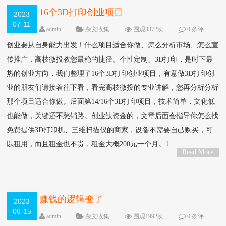
16个3D打印创业项目
2023
07-11
admin
杂文收集
围观3372次
0 条评
论
创业要从自身能力出发！什么项目适合你做、怎么分析市场、怎么宣
传推广，高枝微投教您最稳的捷径。个性定制、3D打印，是时下最
热的创业方向，我们整理了16个3D打印创业项目，有意做3D打印创
业的朋友们请接着往下看，看完高枝微投的专业讲解，您再分析分析
那个项目适合你做。后面第14/16个3D打印项目，技术简单，文化低
也能做，关键还不愁销路。创业缺资金的，文章后面会指导你怎么找
免费提供3D打印机、三维扫描仪的商家，设备不需要自己购买，可
以租用，而且租金也不贵，租金大概200元一个月。1...
Read More
>
赚钱的逻辑变了
2023
06-15
admin
杂文收集
围观1992次
0 条评
论