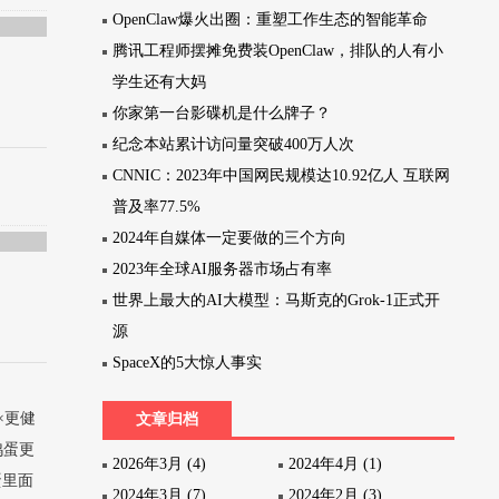
OpenClaw爆火出圈：重塑工作生态的智能革命
腾讯工程师摆摊免费装OpenClaw，排队的人有小
学生还有大妈
你家第一台影碟机是什么牌子？
纪念本站累计访问量突破400万人次
CNNIC：2023年中国网民规模达10.92亿人 互联网
普及率77.5%
2024年自媒体一定要做的三个方向
2023年全球AI服务器市场占有率
世界上最大的AI大模型：马斯克的Grok-1正式开
源
SpaceX的5大惊人事实
×更健
文章归档
鸡蛋更
2026年3月 (4)
2024年4月 (1)
蛋里面
2024年3月 (7)
2024年2月 (3)