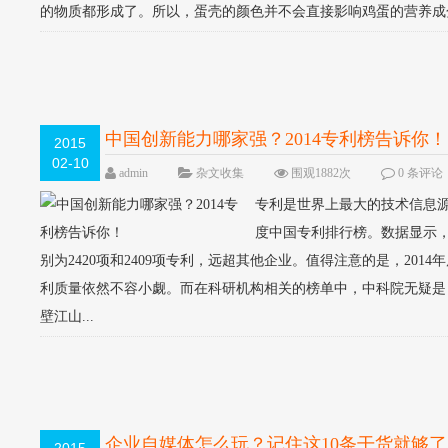
的物质都形成了。所以，蛋壳的颜色并不会直接影响鸡蛋的营养成分。
中国创新能力哪家强？2014专利榜告诉你！
2015
02-10
admin
杂文收集
围观1882次
0 条评论
专利是世界上最大的技术信息源
度中国专利排行榜。数据显示，
别为2420项和2409项专利，远超其他企业。值得注意的是，201
利质量依然不容小觑。而在科研机构相关的榜单中，中科院无疑是
壁江山...
企业自媒体怎么玩？记住这10条干货就够