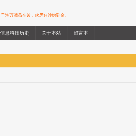
。千淘万漉虽辛苦，吹尽狂沙始到金。
信息科技历史
关于本站
留言本