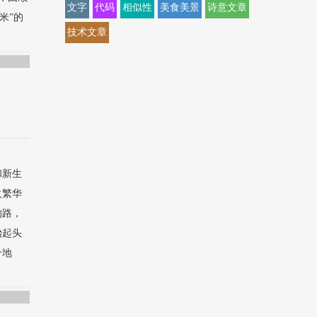
文字
代码
相似性
美食美景
诗意文章
米”的
技术文章
和新生
火繁华
的路，
抬起头
个地