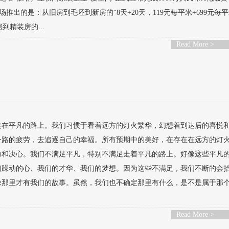
的是：从旧房到毛坯到新房的“8天+20天，119元每平米+699元每平
精装房的...
Read More >
走在平凡的路上。我们习惯于看着远方的灯火繁华，幻想着到达后的喜悦
一路的疲劳，去追逐自己的幸福。所有预期中的美好，在存在在远方的灯
力和决心。我们不满足平凡，特别不满足走着平凡的路上。好像这些平凡
们躁动的心、我们的才华、我们的梦想。因为这些不满足，我们不断的会
像那里才有我们的故事。虽然，我们也不确定那里有什么，是不是属于那
Read More >