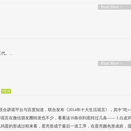
Read More >
。...
Read More >
NEW
网站联合辟谣平台与百度知道，联合发布《2014年十大生活谣言》，其中“吃×
些谣言在微信朋友圈转发也不少，看看这10条你到底转过几条—— 1.白皮
：从鸡蛋的形成过程来看，蛋壳形成于最后一道工序，在蛋壳颜色形成前，