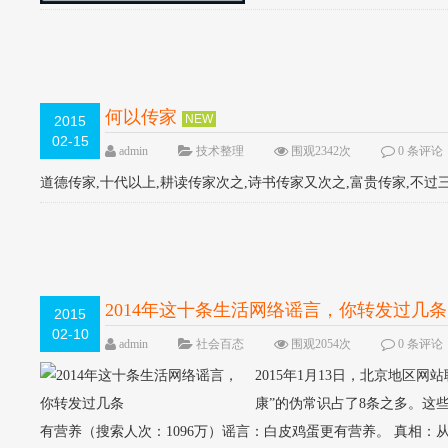
何以传家
NEW
2015
02-15
admin
技术整理
围观2342次
0 条评论
道德传家,十代以上,耕读传家次之,诗书传家又次之,富贵传家,不过三代
2014年这十条生活网络谣言，你转发过几条
2015
02-10
admin
社会百态
围观2054次
0 条评论
2015年1月13日，北京地区
康”的伪常识占了8条之多。这
有营养（搜索人次：1096万）谣言：白皮鸡蛋更有营养。 真相