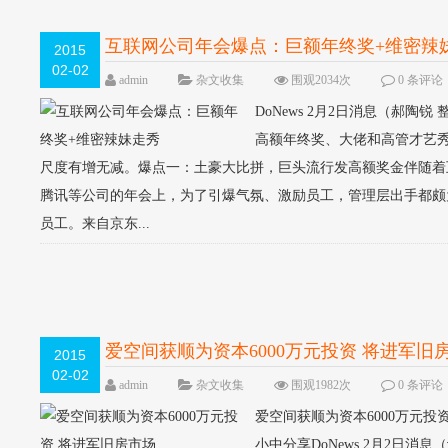
互联网公司年会爆点：巨额年终奖+维密辣
2015
02-02
admin
杂文收集
围观2034次
0 条评论
DoNews 2月2日消息（郝
高额年终奖、大佬和高管才艺秀
尺度有增无减。爆点一：土豪大比拼，巨头流行发高额奖金伴随着
腾讯等公司的年会上，为了引爆气氛、激励员工，管理层出手都颇为
员工。来自京东...
爱空间获顺为资本6000万元投资 将进军旧
2015
02-02
admin
杂文收集
围观1982次
0 条评论
爱空间获顺为资本6000万元投资 将进
小中分享DoNews 2月2日消