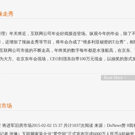
妹走秀
陶锐 整理）年关将近，互联网公司年会好戏接连登场。纵观今年的年会，除了
，还增加了辣妹走秀等节目，将年会办成了“维多利亚秘密的T台秀”，相
互联网公司市值的不断走高，年终奖的数字每年都是水涨船高，在京东、
大方。在京东年会现场，CEO刘强东自带100万元现金，以抽奖的形式
Read More >
房市场
军旧房市场2015-02-02 15:37 共计1037次阅读 来源：DoNews赞 0
息（记者 张琳）互联网家装企业“爱空间”正式宣布完成6000万人民币A轮融