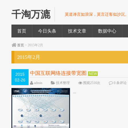
千淘万漉
莫道谗言如浪深，莫言迁客似沙沉
首页
今日头条
技术文章
数据中心
首页
> 2015年2月
2015年2月
中国互联网络连接带宽图
NEW
2015
02-26
admin
技术整理
围观2516次
0 条评论
...