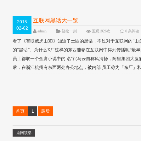
互联网黑话大一览
2015
02-02
admin
轻松一刻
围观1926次
0 条评论
看了《智取威虎山3D》知道了土匪的黑话，不过对于互联网的“山
的“黑话”。为什么X厂这样的东西能够在互联网中得到传播呢?最
员工都取一个金庸小说中的 名字(马云自称风清扬，阿里集团大厦
后，在浙江杭州有东西两处办公地点，被内部 员工称为「东厂」和「
首页
1
最后
返回顶部