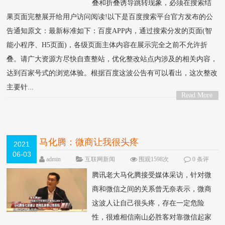
叠和折叠诱导跳转现象，必须在搜索结
果页面完整展开给用户访问阅读!以下是百度搜索平台官方发布的公
告通知原文：最新标准如下：百度APP内，通过搜索分发的页面(智
能小程序、H5页面)，各级页面主体内容在展示完全之前不允许折
叠。请广大资源方尽快自查整站，优化整改站点内涉及的相关内容，
达到百家号式的浏览体验。根据百度这波公告有可以看出，这次整改
主要针...
Read More
>
马化腾：微商让我很头疼
2021
06-03
admin
互联网新闻
围观1598次
0 条评
论
腾讯老大马化腾接受媒体采访，针对微
商和微信之间的关系曾无奈表示，微商
这波人让自己很头疼，存在一定危险
性，很难相信南山必胜客对靠微信起家