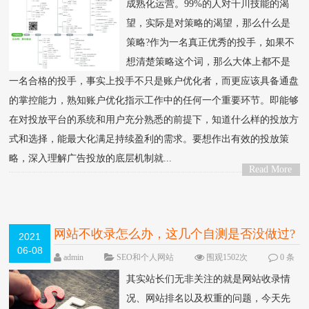
成熟化运营。99%的人对千川技能的渴
望，实际是对策略的渴望，那么什么是
策略?作为一名真正优秀的投手，如果不
想清楚策略这个词，那么大体上都不是
一名合格的投手，事实上投手不只是账户优化者，而更应该具备通盘
的掌控能力，熟知账户优化指示工作中的任何一个重要环节。即能够
在对投放平台的系统和用户充分熟悉的前提下，知道什么样的投放方
式和选择，能最大化满足持续盈利的需求。要想作出有效的投放策
略，深入理解广告投放的底层机制就...
Read More
>
网站不收录怎么办，这几个自测是否没做过?
2021
06-08
NEW
admin
SEO和个人网站
围观1502次
0 条
评论
其实站长们无非关注的就是网站收录情
况、网站排名以及权重的问题，今天先