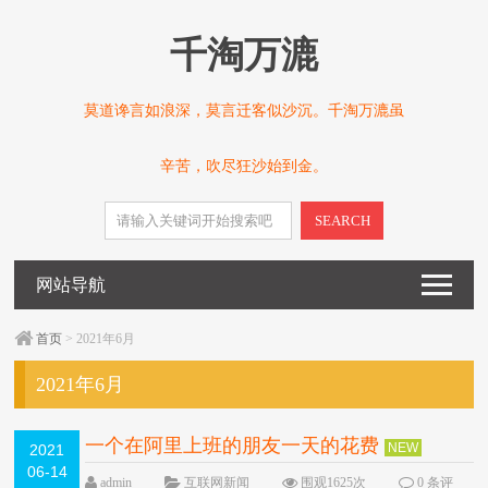
千淘万漉
莫道谗言如浪深，莫言迁客似沙沉。千淘万漉虽
辛苦，吹尽狂沙始到金。
SEARCH
网站导航
首页
> 2021年6月
2021年6月
一个在阿里上班的朋友一天的花费
NEW
2021
06-14
admin
互联网新闻
围观1625次
0 条评