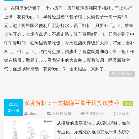
论
1、在阿里附近租了一个小房间，房间玻璃窗和阿里相对，早上步行
上班，花费0元。2、早餐经过楼下包子铺，买俩包子一肉一素3.5
元，进了阿里园区便利店买苏打水，员工打折，只要4.8元。3、准备
上午开会，会场有点远，不想走路，骑车费用0元。4、开完会到了中
午午餐时间，在阿里食堂吃饭，今天吃卤肉拌饭加大排，27元，食补
20元，付7元。5、吃的有点撑，信步出了食堂就是湖边，当下把工作
抛在脑后，散起了步，看着湖中的大白鹅，哼着蓝调，呼吸新鲜空
气，促进肠胃蠕动，花费0元。6、走出湖区，来到了...
Read More
>
深度解析：一文搞懂巨量千川投放技巧!
NEW
2021
06-08
admin
互联网新闻
围观2496次
0 条评
论
从投放的底层算法，从0到1拆解，如何
专业化、系统化的逐步完成千川系统的