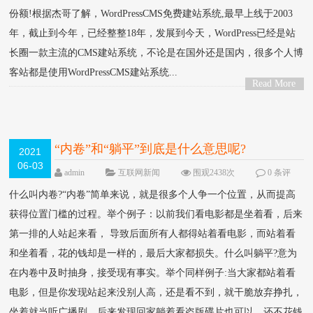
份额!根据杰哥了解，WordPressCMS免费建站系统,最早上线于2003
年，截止到今年，已经整整18年，发展到今天，WordPress已经是站
长圈一款主流的CMS建站系统，不论是在国外还是国内，很多个人博
客站都是使用WordPressCMS建站系统...
Read More
>
“内卷”和“躺平”到底是什么意思呢?
2021
06-03
admin
互联网新闻
围观2438次
0 条评
论
什么叫内卷?“内卷”简单来说，就是很多个人争一个位置，从而提高
获得位置门槛的过程。举个例子：以前我们看电影都是坐着看，后来
第一排的人站起来看， 导致后面所有人都得站着看电影，而站着看
和坐着看，花的钱却是一样的，最后大家都损失。什么叫躺平?意为
在内卷中及时抽身，接受现有事实。举个同样例子:当大家都站着看
电影，但是你发现站起来没别人高，还是看不到，就干脆放弃挣扎，
坐着就当听广播剧，后来发现回家躺着看盗版碟片也可以，还不花钱