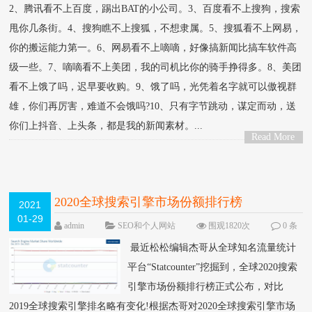
2、腾讯看不上百度，踢出BAT的小公司。3、百度看不上搜狗，搜索
甩你几条街。4、搜狗瞧不上搜狐，不想隶属。5、搜狐看不上网易，
你的搬运能力第一。6、网易看不上嘀嘀，好像搞新闻比搞车软件高
级一些。7、嘀嘀看不上美团，我的司机比你的骑手挣得多。8、美团
看不上饿了吗，迟早要收购。9、饿了吗，光凭着名字就可以傲视群
雄，你们再厉害，难道不会饿吗?10、只有字节跳动，谋定而动，送
你们上抖音、上头条，都是我的新闻素材。...
Read More
>
2020全球搜索引擎市场份额排行榜
2021
01-29
admin
SEO和个人网站
围观1820次
0 条
评论
最近松松编辑杰哥从全球知名流量统计
平台“Statcounter”挖掘到，全球2020搜索
引擎市场份额排行榜正式公布，对比
2019全球搜索引擎排名略有变化!根据杰哥对2020全球搜索引擎市场