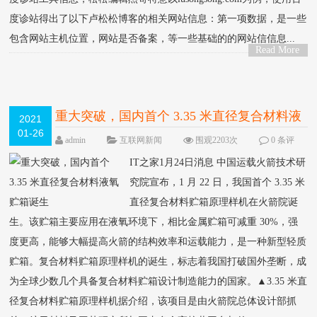
度诊站得出了以下卢松松博客的相关网站信息：第一项数据，是一些
包含网站主机位置，网站是否备案，等一些基础的的网站信信息...
Read More
>
重大突破，国内首个 3.35 米直径复合材料液
2021
01-26
氧贮箱诞生
admin
互联网新闻
围观2203次
0 条评
论
IT之家1月24日消息 中国运载火箭技术研
究院宣布，1 月 22 日，我国首个 3.35 米
直径复合材料贮箱原理样机在火箭院诞
生。该贮箱主要应用在液氧环境下，相比金属贮箱可减重 30%，强
度更高，能够大幅提高火箭的结构效率和运载能力，是一种新型轻质
贮箱。复合材料贮箱原理样机的诞生，标志着我国打破国外垄断，成
为全球少数几个具备复合材料贮箱设计制造能力的国家。▲3.35 米直
径复合材料贮箱原理样机据介绍，该项目是由火箭院总体设计部抓