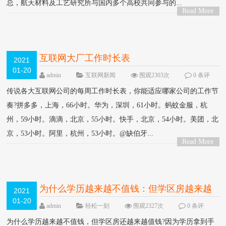
总，航天材料及工艺研究所与国内多个高校共同参与的...
Read More
>
互联网大厂工作时长表
2021
01-20
admin
互联网新闻
围观2303次
0 条评
论
传说各大互联网公司的每周工作时长表，你能适应哪家公司的工作节
奏?拼多多，上海，66小时。华为，深圳，61小时。蚂蚊金服，杭
州，59小时。滴滴，北京，55小时。快手，北京，54小时。美团，北
京，53小时。阿里，杭州，53小时。@缺伯牙...
Read More
>
为什么学历越来越不值钱：但学区房越来越
2021
01-20
值钱?
admin
轻松一刻
围观2327次
0 条评
论
为什么学历越来越不值钱，但学区房还越来越值钱?因为学历拿到手