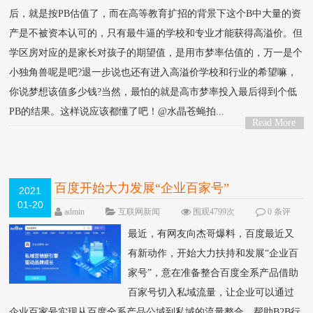
后，就是按PB估值了，而在高等教育扩招的背景下这个B中大量的资
产是不被资本认可的，只有最牛逼的学校和专业才能获得高溢价。但
学区房对应的是家长对孩子的期望值，是用市梦率估值的，万一是个
小独角兽呢是吧?退一步说也还有进入高溢价学校和行业的希望嘛，
你说梦想该值多少钱?当然，最怕的就是高市梦率投入最后得到个低
PB的结果。这样说应该都懂了吧！@水晶苍蝇拍...
Read More
>
百度开始大力发展“企业百家号”
2021
01-20
admin
互联网新闻
围观4799次
0 条评
论
最近，有网友向杰哥爆料，百度最近又
有新动作，开始大力扶持和发展“企业百
家号”，意在准备整合百度全系产品借助
百家号切入私域流量，让企业可以通过
企业百家号实现从百度全系产品公域到私域的流量整合，帮助B2B行