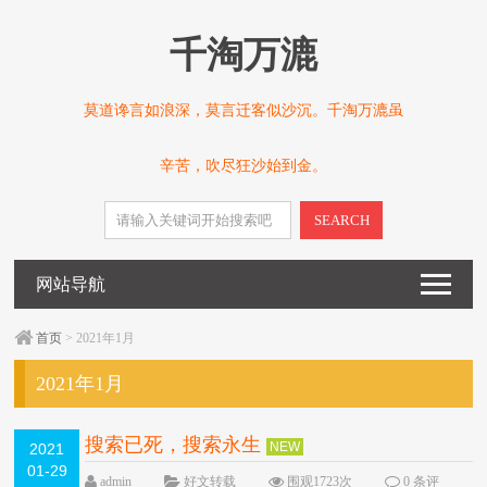
千淘万漉
莫道谗言如浪深，莫言迁客似沙沉。千淘万漉虽
辛苦，吹尽狂沙始到金。
SEARCH
网站导航
首页
> 2021年1月
2021年1月
搜索已死，搜索永生
NEW
2021
01-29
admin
好文转载
围观1723次
0 条评